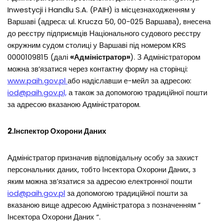
Inwestycji i Handlu S.A. (PAIH) із місцезнаходженням у
Варшаві (адреса: ul. Krucza 50, 00-025 Варшава), внесена
до реєстру підприємців Національного судового реєстру
окружним судом столиці у Варшаві під номером KRS
0000109815 (далі
«Адміністратор»
). З Адміністратором
можна зв’язатися через контактну форму на сторінці:
www.paih.gov.pl
або надіславши е-мейл за адресою:
iod@paih.gov.pl,
а також за допомогою традиційної пошти
за адресою вказаною Адміністратором.
2.Інспектор Охорони Даних
Адміністратор призначив відповідальну особу за захист
персональних даних, тобто Інсектора Охорони Даних, з
яким можна зв’язатися за адресою електронної пошти
iod@paih.gov.pl
за допомогою традиційної пошти за
вказаною вище адресою Адміністратора з позначенням ”
Інсектора Охорони Даних “.