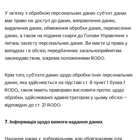
У зв’язку з обробкою персональних даних суб’єкт даних
має право на: доступ до даних, виправлення даних,
видалення даних, обмеження обробки даних, перенесення
даних, а також на подання скарги до Голови Управління з
питань захисту персональних даних. Ви маєте ці права у
випадках і в обсязі, передбачених загальноприйнятим
законодавством, зокрема положеннями RODO.
Крім того, суб’єкти даних щодо обробки їхніх персональних
даних, яка здійснюється на підставі ст. 6 пункт 1 буква f
RODO, також мають правораво висловити протес щодо
обробки, здійснюваної адміністратором у цьому обсязі –
відповідно до ст. 21 RODO.
7. Інформація щодо вимоги надання даних
.
Надання даних є добровільним, але обов’язковим для